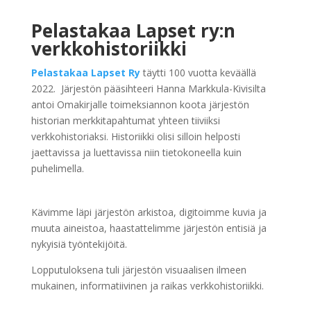
Pelastakaa Lapset ry:n
verkkohistoriikki
Pelastakaa Lapset Ry
täytti 100 vuotta keväällä
2022. Järjestön pääsihteeri Hanna Markkula-Kivisilta
antoi Omakirjalle toimeksiannon koota järjestön
historian merkkitapahtumat yhteen tiiviiksi
verkkohistoriaksi. Historiikki olisi silloin helposti
jaettavissa ja luettavissa niin tietokoneella kuin
puhelimella.
Kävimme läpi järjestön arkistoa, digitoimme kuvia ja
muuta aineistoa, haastattelimme järjestön entisiä ja
nykyisiä työntekijöitä.
Lopputuloksena tuli järjestön visuaalisen ilmeen
mukainen, informatiivinen ja raikas verkkohistoriikki.