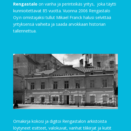
Rengastalo
on vanha ja perinteikäs yritys, joka täytti
kunnioitettavat 85 vuotta. Vuonna 2006 Rengastalo
Oy:n omistajaksi tullut Mikael Franck halusi selvittää
yrityksensä vaiheita ja saada arvokkaan historian
tallennettua.
Omakirja kokosi ja digitoi Rengastalon arkistoista
löytyneet esitteet, valokuvat, vanhat tilikirjat ja kuitit