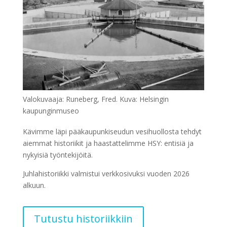
Valokuvaaja: Runeberg, Fred. Kuva: Helsingin
kaupunginmuseo
Kävimme läpi pääkaupunkiseudun vesihuollosta tehdyt
aiemmat historiikit ja haastattelimme HSY: entisiä ja
nykyisiä työntekijöitä.
Juhlahistoriikki valmistui verkkosivuksi vuoden 2026
alkuun.
Tutustu historiikkiin